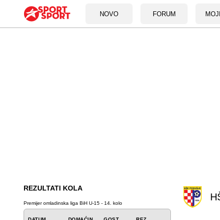
NOVO
FORUM
MOJ
REZULTATI KOLA
H
Premijer omladinska liga BiH U-15 - 14. kolo
DATUM
DOMAĆIN
GOST
REZ