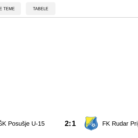
E TEME
TABELE
2
:
1
ŠK Posušje U-15
FK Rudar Pri