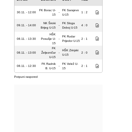
FK Borac U-
FK Sarajevo
30.11. - 12:00
-
1 : 2
15
U-15
NK Široki
FK Sloga
09.11. - 14:00
-
4 : 0
Brijeg U-15
Doboj U-15
HŠK
FK Rudar
08.11. - 13:30
Posušje U-
-
2 : 1
Prijedor U-15
15
FK
HŠK Zrinjski
08.11. - 13:00
Željezničar
-
2 : 0
U-15
U-15
FK Radnik
FK Velež U-
08.11. - 12:30
-
2 : 1
B. U-15
15
Potpuni raspored