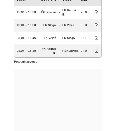
FK Radnik
15.04. - 18:30
HŠK Zrinjski
-
2 : 0
B.
15.04. - 16:00
FK Sloga
-
FK Velež
0 : 3
08.04. - 18:45
FK Velež
-
FK Sloga
3 : 1
FK Radnik
08.04. - 16:30
-
HŠK Zrinjski
0 : 0
B.
Potpuni raspored