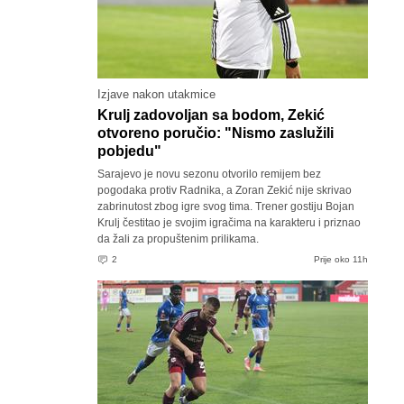
Izjave nakon utakmice
Krulj zadovoljan sa bodom, Zekić
otvoreno poručio: "Nismo zaslužili
pobjedu"
Sarajevo je novu sezonu otvorilo remijem bez
pogodaka protiv Radnika, a Zoran Zekić nije skrivao
zabrinutost zbog igre svog tima. Trener gostiju Bojan
Krulj čestitao je svojim igračima na karakteru i priznao
da žali za propuštenim prilikama.
2
Prije oko 11h