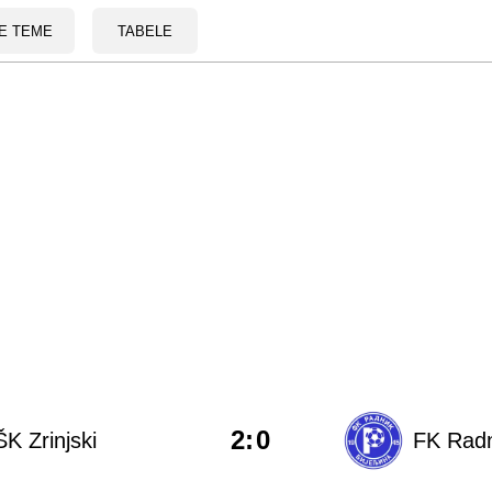
E TEME
TABELE
2
:
0
K Zrinjski
FK Radni