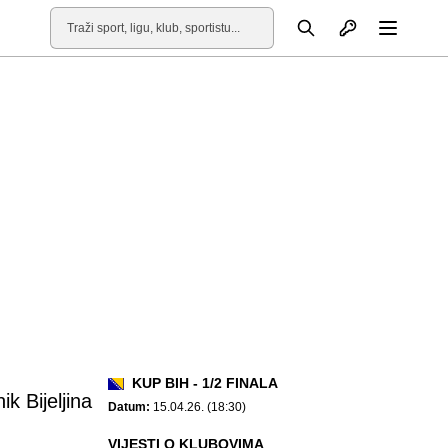
Otvori profil
Pretraga
Otvori
KUP BIH - 1/2 FINALA
k Bijeljina
Datum:
15.04.26. (18:30)
VIJESTI O KLUBOVIMA