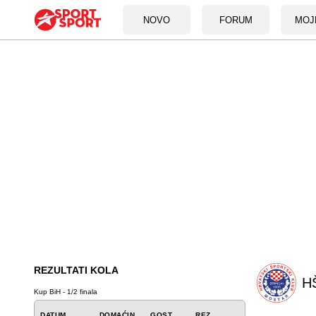
NOVO
FORUM
MOJ
REZULTATI KOLA
HŠ
Kup BiH - 1/2 finala
DATUM
DOMAĆIN
GOST
REZ