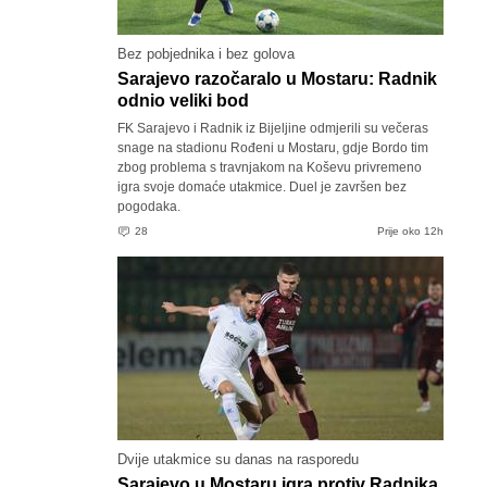
Bez pobjednika i bez golova
Sarajevo razočaralo u Mostaru: Radnik
odnio veliki bod
FK Sarajevo i Radnik iz Bijeljine odmjerili su večeras
snage na stadionu Rođeni u Mostaru, gdje Bordo tim
zbog problema s travnjakom na Koševu privremeno
igra svoje domaće utakmice. Duel je završen bez
pogodaka.
28
Prije oko 12h
Dvije utakmice su danas na rasporedu
Sarajevo u Mostaru igra protiv Radnika,