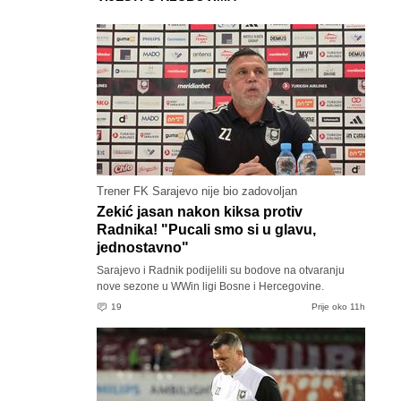
Trener FK Sarajevo nije bio zadovoljan
Zekić jasan nakon kiksa protiv
Radnika! "Pucali smo si u glavu,
jednostavno"
Sarajevo i Radnik podijelili su bodove na otvaranju
nove sezone u WWin ligi Bosne i Hercegovine.
19
Prije oko 11h