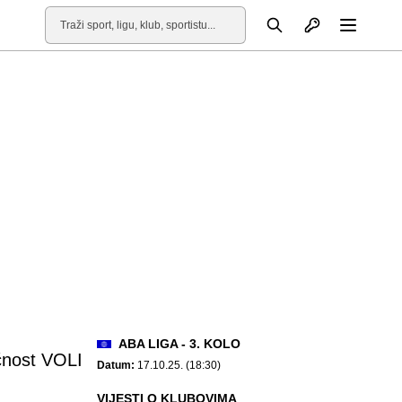
Otvori profil
Pretraga
Otvori
ABA LIGA - 3. KOLO
nost VOLI
Datum:
17.10.25. (18:30)
VIJESTI O KLUBOVIMA