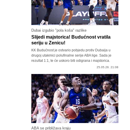
Dubai izgubio "pola koša" razlike
Slijedi majstorica! Budućnost vratila
seriju u Zenicu!
KK Budućnost je ostvario pobjedu protiv Dubaija u
drugoj utakmici polufinalne serije ABA lige. Sada je
rezultat 1:1, te će uskoro biti odigrana i majstorica.
25.05.26. 21:08
ABA se približava kraju