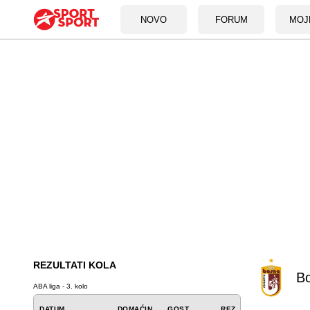
NOVO
FORUM
MOJ
REZULTATI KOLA
B
ABA liga - 3. kolo
DATUM
DOMAĆIN
GOST
REZ