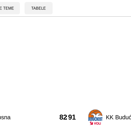
E TEME
TABELE
82
:
91
osna
KK Buduć