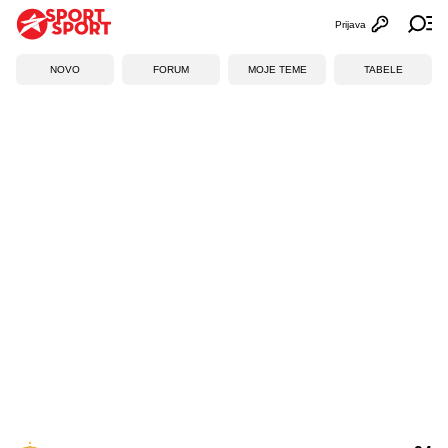
Prijava
Otvori profi
Ot
NOVO
FORUM
MOJE TEME
TABELE