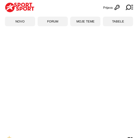
Prijava
Otvori profi
Ot
NOVO
FORUM
MOJE TEME
TABELE