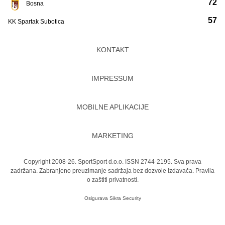
72
Bosna
57
KK Spartak Subotica
KONTAKT
IMPRESSUM
MOBILNE APLIKACIJE
MARKETING
Copyright 2008-26. SportSport d.o.o. ISSN 2744-2195. Sva prava
zadržana. Zabranjeno preuzimanje sadržaja bez dozvole izdavača.
Pravila
o zaštiti privatnosti.
Osigurava
Sikra Security