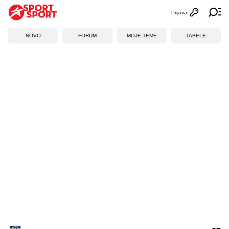
Prijava
Otvori profi
Ot
NOVO
FORUM
MOJE TEME
TABELE