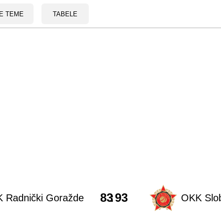
E TEME
TABELE
83
:
93
 Radnički Goražde
OKK Slo