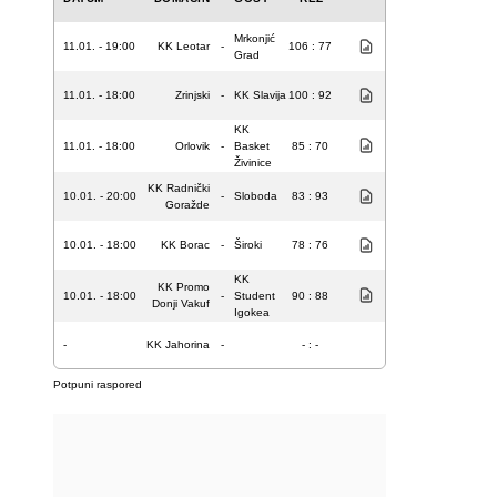
Mrkonjić
11.01. - 19:00
KK Leotar
-
106 : 77
Grad
11.01. - 18:00
Zrinjski
-
KK Slavija
100 : 92
KK
11.01. - 18:00
Orlovik
-
Basket
85 : 70
Živinice
KK Radnički
10.01. - 20:00
-
Sloboda
83 : 93
Goražde
10.01. - 18:00
KK Borac
-
Široki
78 : 76
KK
KK Promo
10.01. - 18:00
-
Student
90 : 88
Donji Vakuf
Igokea
-
KK Jahorina
-
- : -
Potpuni raspored