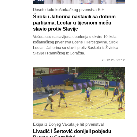
Deseto kolo košarkaškog prvenstva BiH
Široki i Jahorina nastavili sa dobrim
partijama, Leotar u tijesnom meču
slavio protiv Slavije
Večeras su nastavljena ubuđenja u okviru 10. kola
košarkaškog prvenstva Bosne i Hercegovine. Široki,
Leotar i Jahorina su slavili protiv Basketa iz Živinica,
Slavije i Radničkog iz Goražda.
20.12.25. 22:12
Ekipa iz Donjeg Vakufa je hit prvenstva!
Livadić i Šertović donijeli pobjedu