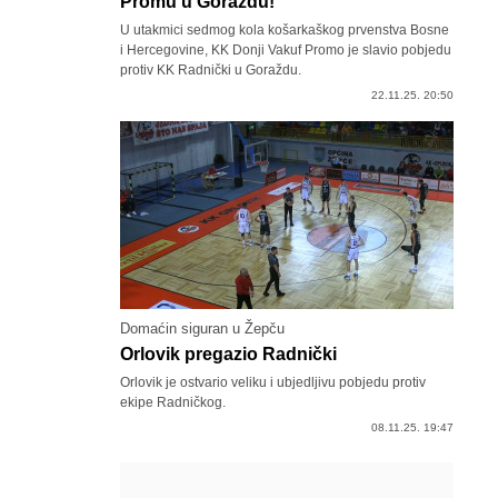
Promu u Goraždu!
U utakmici sedmog kola košarkaškog prvenstva Bosne
i Hercegovine, KK Donji Vakuf Promo je slavio pobjedu
protiv KK Radnički u Goraždu.
22.11.25. 20:50
Domaćin siguran u Žepču
Orlovik pregazio Radnički
Orlovik je ostvario veliku i ubjedljivu pobjedu protiv
ekipe Radničkog.
08.11.25. 19:47