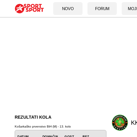
NOVO
FORUM
MOJ
REZULTATI KOLA
KK
Košarkaško prvenstvo BiH (M) - 13. kolo
DATUM
DOMAĆIN
GOST
REZ