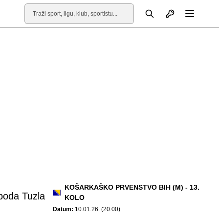
Otvori profil
Pretraga
Otvori
KOŠARKAŠKO PRVENSTVO BIH (M) - 13.
boda Tuzla
KOLO
Datum:
10.01.26. (20:00)