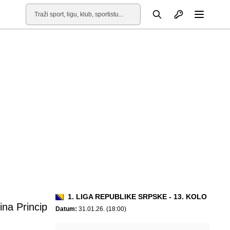
Otvori profil
Pretraga
Otvori
1. LIGA REPUBLIKE SRPSKE - 13. KOLO
ina Princip
Datum:
31.01.26. (18:00)