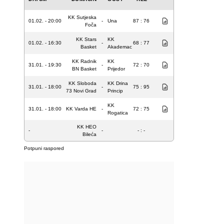
KK Sutjeska
01.02. - 20:00
-
Una
87 : 76
Foča
KK Stars
KK
01.02. - 16:30
-
68 : 77
Basket
Akademac
KK Radnik
KK
31.01. - 19:30
-
72 : 70
BN Basket
Prijedor
KK Sloboda
KK Drina
31.01. - 18:00
-
75 : 95
73 Novi Grad
Princip
KK
31.01. - 18:00
KK Varda HE
-
72 : 75
Rogatica
KK HEO
-
-
- : -
Bileća
Potpuni raspored