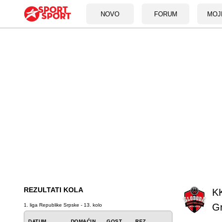
NOVO
FORUM
MOJ
REZULTATI KOLA
KK
G
1. liga Republike Srpske - 13. kolo
DATUM
DOMAĆIN
GOST
REZ