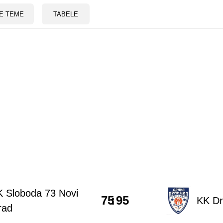
E TEME
TABELE
 Sloboda 73 Novi
75
:
95
KK Dr
rad