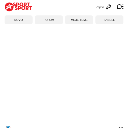
Prijava
Otvori profi
Ot
NOVO
FORUM
MOJE TEME
TABELE