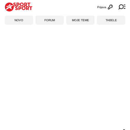
Prijava
Otvori profi
Ot
NOVO
FORUM
MOJE TEME
TABELE