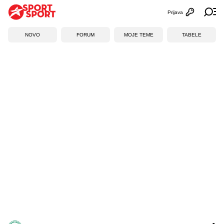
Prijava
Otvori profi
Ot
NOVO
FORUM
MOJE TEME
TABELE