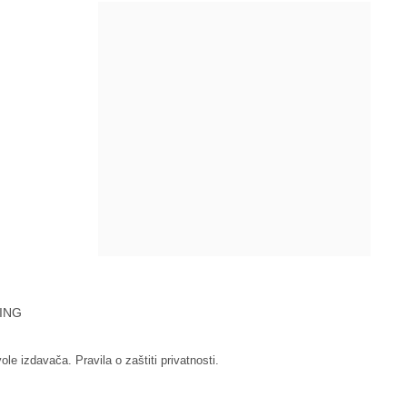
ING
vole izdavača.
Pravila o zaštiti privatnosti.