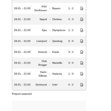
PSV
28.01. - 21:00
-
Bayern
1 : 2
Eindhoven
28.01. - 21:00
Napoli
-
Chelsea
2 : 3
28.01. - 21:00
Ajax
-
Olympiacos
1 : 2
28.01. - 21:00
Liverpool
-
Qarabag
6 : 0
28.01. - 21:00
Arsenal
-
Kairat
3 : 2
Club
28.01. - 21:00
-
Marseille
3 : 0
Brugge
Saint-
28.01. - 21:00
-
Atalanta
1 : 0
Gilloise
28.01. - 21:00
Dortmund
-
Inter
0 : 2
Potpuni raspored