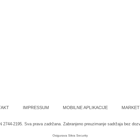
TAKT
IMPRESSUM
MOBILNE APLIKACIJE
MARKET
SN 2744-2195. Sva prava zadržana. Zabranjeno preuzimanje sadržaja bez doz
Osigurava
Sikra Security