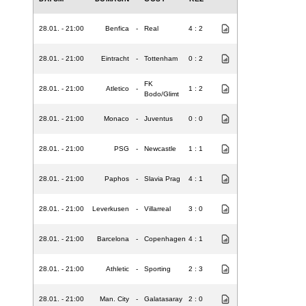
28.01. - 21:00
Benfica
-
Real
4 : 2
28.01. - 21:00
Eintracht
-
Tottenham
0 : 2
FK
28.01. - 21:00
Atletico
-
1 : 2
Bodo/Glimt
28.01. - 21:00
Monaco
-
Juventus
0 : 0
28.01. - 21:00
PSG
-
Newcastle
1 : 1
28.01. - 21:00
Paphos
-
Slavia Prag
4 : 1
28.01. - 21:00
Leverkusen
-
Villarreal
3 : 0
28.01. - 21:00
Barcelona
-
Copenhagen
4 : 1
28.01. - 21:00
Athletic
-
Sporting
2 : 3
28.01. - 21:00
Man. City
-
Galatasaray
2 : 0