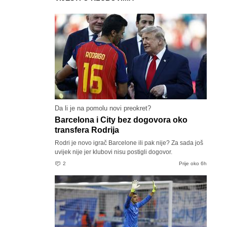
Da li je na pomolu novi preokret?
Barcelona i City bez dogovora oko
transfera Rodrija
Rodri je novo igrač Barcelone ili pak nije? Za sada još
uvijek nije jer klubovi nisu postigli dogovor.
2
Prije oko 6h