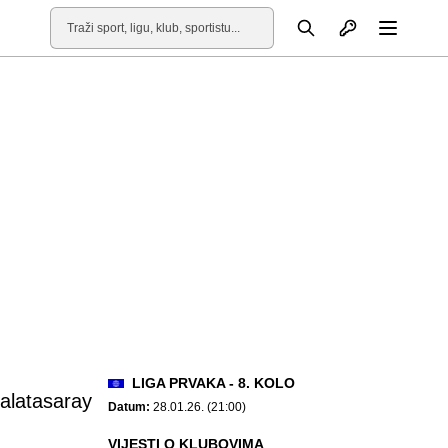
Otvori profil
Pretraga
Otvori
LIGA PRVAKA - 8. KOLO
alatasaray
Datum:
28.01.26. (21:00)
VIJESTI O KLUBOVIMA