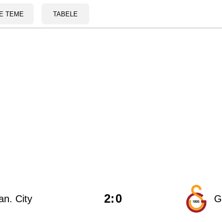
E TEME
TABELE
2
:
0
n. City
G