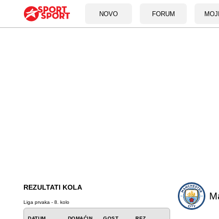
NOVO
FORUM
MOJ
REZULTATI KOLA
Ma
Liga prvaka - 8. kolo
DATUM
DOMAĆIN
GOST
REZ