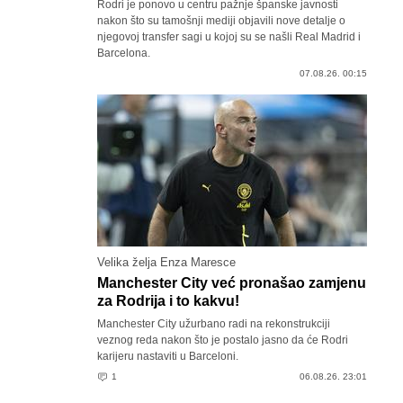
Rodri je ponovo u centru pažnje španske javnosti
nakon što su tamošnji mediji objavili nove detalje o
njegovoj transfer sagi u kojoj su se našli Real Madrid i
Barcelona.
07.08.26. 00:15
Velika želja Enza Maresce
Manchester City već pronašao zamjenu
za Rodrija i to kakvu!
Manchester City užurbano radi na rekonstrukciji
veznog reda nakon što je postalo jasno da će Rodri
karijeru nastaviti u Barceloni.
1
06.08.26. 23:01