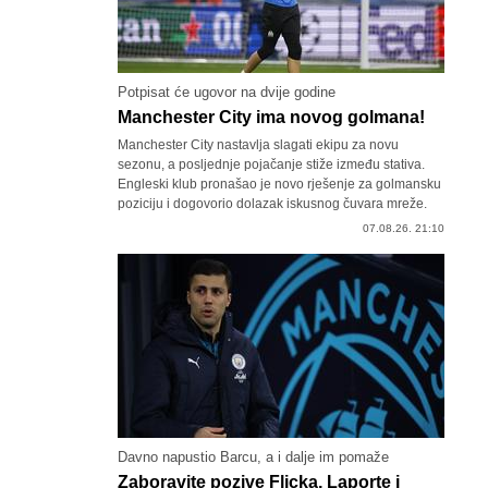
Potpisat će ugovor na dvije godine
Manchester City ima novog golmana!
Manchester City nastavlja slagati ekipu za novu
sezonu, a posljednje pojačanje stiže između stativa.
Engleski klub pronašao je novo rješenje za golmansku
poziciju i dogovorio dolazak iskusnog čuvara mreže.
07.08.26. 21:10
Davno napustio Barcu, a i dalje im pomaže
Zaboravite pozive Flicka, Laporte i