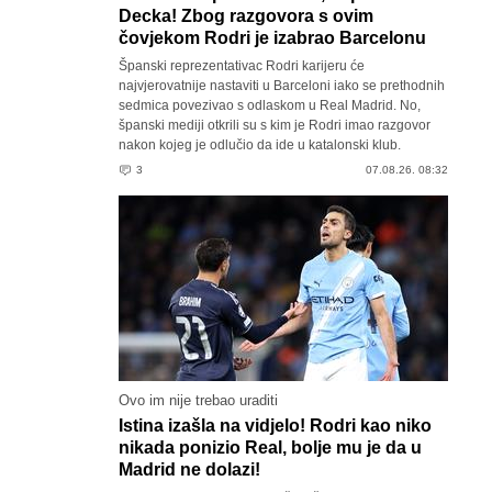
Decka! Zbog razgovora s ovim
čovjekom Rodri je izabrao Barcelonu
Španski reprezentativac Rodri karijeru će
najvjerovatnije nastaviti u Barceloni iako se prethodnih
sedmica povezivao s odlaskom u Real Madrid. No,
španski mediji otkrili su s kim je Rodri imao razgovor
nakon kojeg je odlučio da ide u katalonski klub.
3
07.08.26. 08:32
Ovo im nije trebao uraditi
Istina izašla na vidjelo! Rodri kao niko
nikada ponizio Real, bolje mu je da u
Madrid ne dolazi!