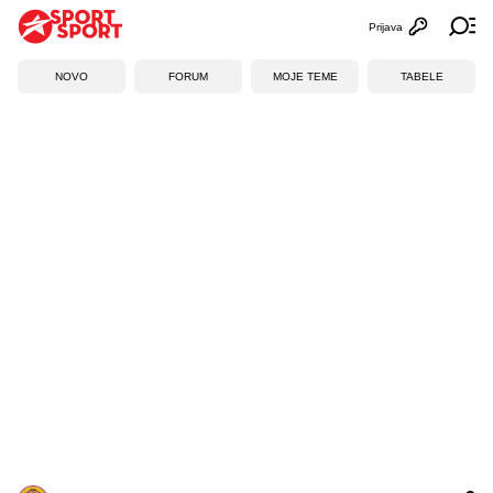
Prijava
Otvori profi
Ot
NOVO
FORUM
MOJE TEME
TABELE