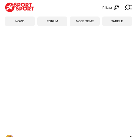
Prijava
Otvori profi
Ot
NOVO
FORUM
MOJE TEME
TABELE