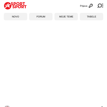
Prijava
Otvori profi
Ot
NOVO
FORUM
MOJE TEME
TABELE