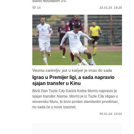
slavio rezultatom 3:0.
14
24.01.24. 19:20
Veoma zanimljiv put u karijeri je imao do sada
Igrao u Premijer ligi, a sada napravio
sjajan transfer u Kinu
Bivši član Tuzle City Darick Kobie Morris napravio je
sjajan transfer. Naime, Morris je iz Tuzle City stigao u
slovensku Muru, te brzo postao standardni prvotimac,
no sada će u nove izazove.
05.01.24. 13:02