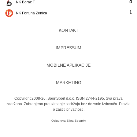
4
NK Borac T.
1
NK Fortuna Zenica
KONTAKT
IMPRESSUM
MOBILNE APLIKACIJE
MARKETING
Copyright 2008-26. SportSport d.o.o. ISSN 2744-2195. Sva prava
zadržana. Zabranjeno preuzimanje sadržaja bez dozvole izdavača.
Pravila
o zaštiti privatnosti.
Osigurava
Sikra Security