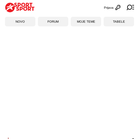
Prijava
Otvori profi
Ot
NOVO
FORUM
MOJE TEME
TABELE