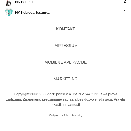
2
NK Borac T.
1
NK Pobjeda Tešanjka
KONTAKT
IMPRESSUM
MOBILNE APLIKACIJE
MARKETING
Copyright 2008-26. SportSport d.o.o. ISSN 2744-2195. Sva prava
zadržana. Zabranjeno preuzimanje sadržaja bez dozvole izdavača.
Pravila
o zaštiti privatnosti.
Osigurava
Sikra Security