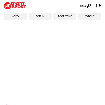
Prijava
Otvori profi
Ot
NOVO
FORUM
MOJE TEME
TABELE