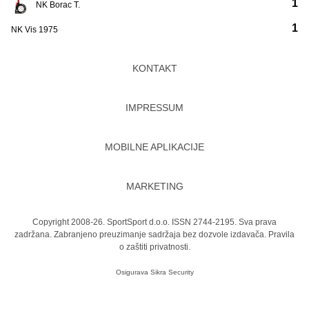
1
NK Borac T.
1
NK Vis 1975
KONTAKT
IMPRESSUM
MOBILNE APLIKACIJE
MARKETING
Copyright 2008-26. SportSport d.o.o. ISSN 2744-2195. Sva prava
zadržana. Zabranjeno preuzimanje sadržaja bez dozvole izdavača.
Pravila
o zaštiti privatnosti.
Osigurava
Sikra Security