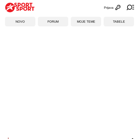
Prijava
Otvori profi
Ot
NOVO
FORUM
MOJE TEME
TABELE