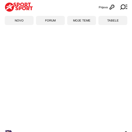
Prijava
Otvori profi
Ot
NOVO
FORUM
MOJE TEME
TABELE