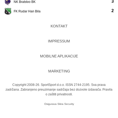
3
NK Bratstvo BK
2
FK Rudar Han Bila
KONTAKT
IMPRESSUM
MOBILNE APLIKACIJE
MARKETING
Copyright 2008-26. SportSport d.o.o. ISSN 2744-2195. Sva prava
zadržana. Zabranjeno preuzimanje sadržaja bez dozvole izdavača.
Pravila
o zaštiti privatnosti.
Osigurava
Sikra Security