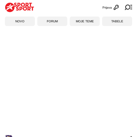
Prijava
Otvori profi
Ot
NOVO
FORUM
MOJE TEME
TABELE