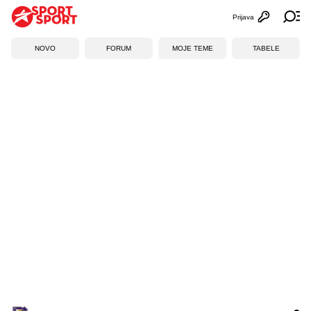
Prijava
Otvori profi
Ot
NOVO
FORUM
MOJE TEME
TABELE