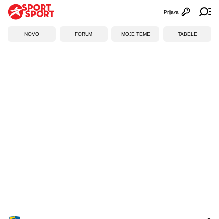
Prijava
Otvori profi
Ot
NOVO
FORUM
MOJE TEME
TABELE