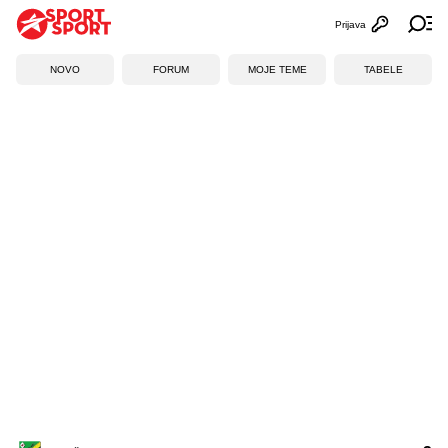
Prijava
Otvori profi
Ot
NOVO
FORUM
MOJE TEME
TABELE