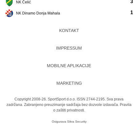
3
NK Čelić
1
NK Dinamo Donja Mahala
KONTAKT
IMPRESSUM
MOBILNE APLIKACIJE
MARKETING
Copyright 2008-26. SportSport d.o.o. ISSN 2744-2195. Sva prava
zadržana. Zabranjeno preuzimanje sadržaja bez dozvole izdavača.
Pravila
o zaštiti privatnosti.
Osigurava
Sikra Security