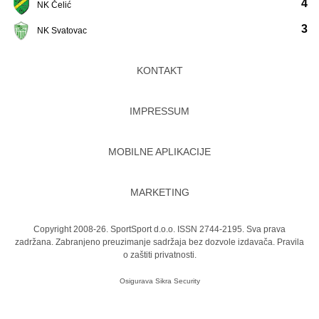
4
NK Čelić
3
NK Svatovac
KONTAKT
IMPRESSUM
MOBILNE APLIKACIJE
MARKETING
Copyright 2008-26. SportSport d.o.o. ISSN 2744-2195. Sva prava
zadržana. Zabranjeno preuzimanje sadržaja bez dozvole izdavača.
Pravila
o zaštiti privatnosti.
Osigurava
Sikra Security