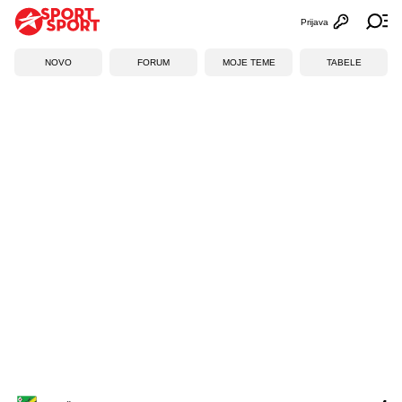
Prijava
Otvori profi
Ot
NOVO
FORUM
MOJE TEME
TABELE