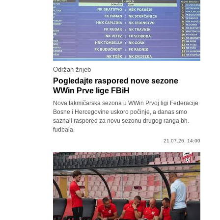
Održan žrijeb
Pogledajte raspored nove sezone
WWin Prve lige FBiH
Nova takmičarska sezona u WWin Prvoj ligi Federacije
Bosne i Hercegovine uskoro počinje, a danas smo
saznali raspored za novu sezonu drugog ranga bh.
fudbala.
21.07.26. 14:00