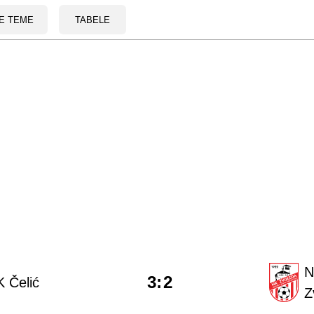
E TEME
TABELE
N
3
:
2
 Čelić
Z