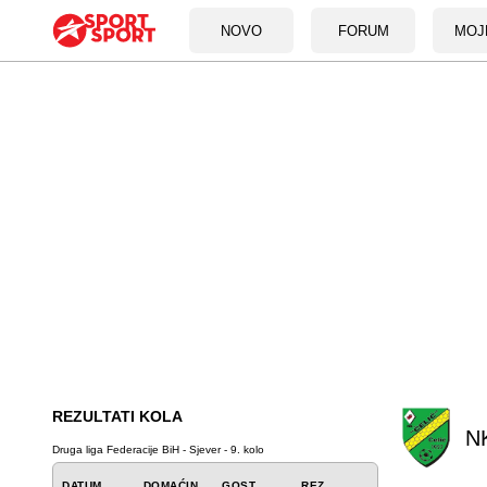
NOVO
FORUM
MOJ
REZULTATI KOLA
NK
Druga liga Federacije BiH - Sjever - 9. kolo
DATUM
DOMAĆIN
GOST
REZ