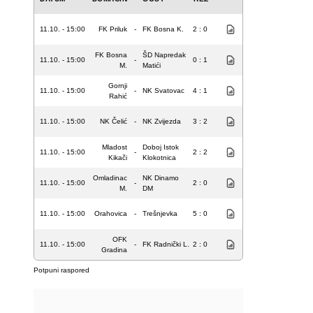
11.10. - 15:00
FK Priluk
-
FK Bosna K.
2 : 0
FK Bosna
ŠD Napredak
11.10. - 15:00
-
0 : 1
M.
Matići
Gornji
11.10. - 15:00
-
NK Svatovac
4 : 1
Rahić
11.10. - 15:00
NK Čelić
-
NK Zvijezda
3 : 2
Mladost
Doboj Istok
11.10. - 15:00
-
2 : 2
Kikači
Klokotnica
Omladinac
NK Dinamo
11.10. - 15:00
-
2 : 0
M.
DM
11.10. - 15:00
Orahovica
-
Trešnjevka
5 : 0
OFK
11.10. - 15:00
-
FK Radnički L.
2 : 0
Gradina
Potpuni raspored