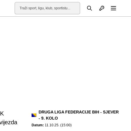
Otvori profil
Pretraga
Otvori
DRUGA LIGA FEDERACIJE BIH - SJEVER
K
- 9. KOLO
vijezda
Datum:
11.10.25. (15:00)