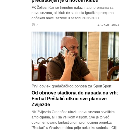
predstavljen je u novom klubu
FK Željezničar se trenutno nalazi na pripremama za
novu sezonu, ali klub će sa dosta igračkih promjena
dočekati nove izazove u sezoni 2026/2027.
7
17.07.26. 16:23
Prvi čovjek gradačačkog ponosa za SportSport
Od obnove stadiona do napada na vrh:
Ferhat Peštalić otkrio sve planove
Zvijezde
NK Zvijezda Gradačac ulazi u novu sezonu s velikim
ambicijama, ali i sa velikom vizijom. Sve je to već
dokumentovano fantastičnom promocijom projekta
"Restart" u Gradskom kinu prije nekoliko sedmica. Cilj