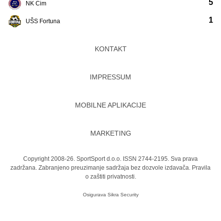
5
NK Cim
1
UŠS Fortuna
KONTAKT
IMPRESSUM
MOBILNE APLIKACIJE
MARKETING
Copyright 2008-26. SportSport d.o.o. ISSN 2744-2195. Sva prava
zadržana. Zabranjeno preuzimanje sadržaja bez dozvole izdavača.
Pravila
o zaštiti privatnosti.
Osigurava
Sikra Security