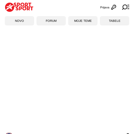
Prijava
Otvori profi
Ot
NOVO
FORUM
MOJE TEME
TABELE