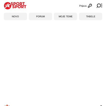
Prijava
Otvori profi
Ot
NOVO
FORUM
MOJE TEME
TABELE