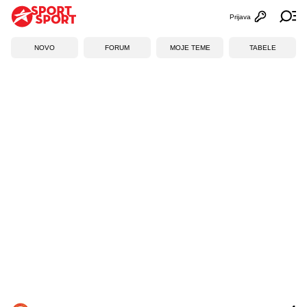
Prijava
Otvori profi
Ot
NOVO
FORUM
MOJE TEME
TABELE