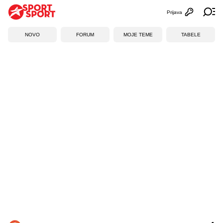
Prijava
Otvori profi
Ot
NOVO
FORUM
MOJE TEME
TABELE