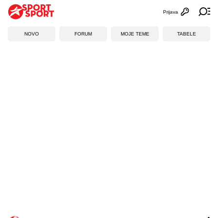
Prijava
Otvori profi
Ot
NOVO
FORUM
MOJE TEME
TABELE