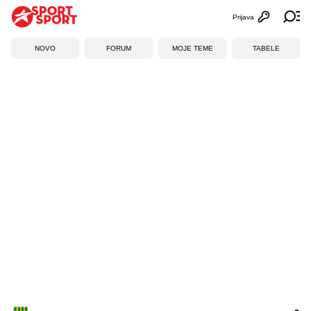
Prijava
Otvori profi
Ot
NOVO
FORUM
MOJE TEME
TABELE