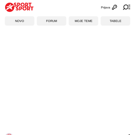
Prijava
Otvori profi
Ot
NOVO
FORUM
MOJE TEME
TABELE