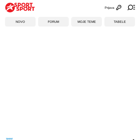
Prijava
Otvori profi
Ot
NOVO
FORUM
MOJE TEME
TABELE