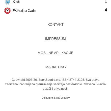
1
Ključ
4
FK Krajina Cazin
KONTAKT
IMPRESSUM
MOBILNE APLIKACIJE
MARKETING
Copyright 2008-26. SportSport d.o.o. ISSN 2744-2195. Sva prava
zadržana. Zabranjeno preuzimanje sadržaja bez dozvole izdavača.
Pravila
o zaštiti privatnosti.
Osigurava
Sikra Security