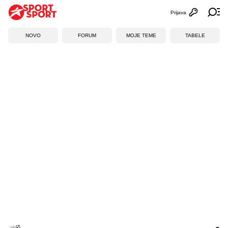
Prijava
Otvori profi
Ot
NOVO
FORUM
MOJE TEME
TABELE