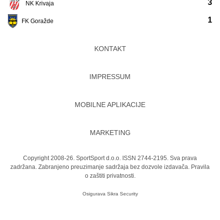
3
NK Krivaja
1
FK Goražde
KONTAKT
IMPRESSUM
MOBILNE APLIKACIJE
MARKETING
Copyright 2008-26. SportSport d.o.o. ISSN 2744-2195. Sva prava
zadržana. Zabranjeno preuzimanje sadržaja bez dozvole izdavača.
Pravila
o zaštiti privatnosti.
Osigurava
Sikra Security