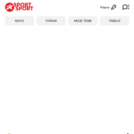
Prijava
Otvori profi
Ot
NOVO
FORUM
MOJE TEME
TABELE