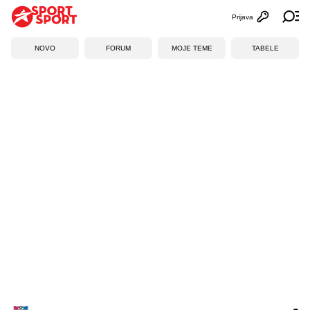
Prijava
Otvori profi
Ot
NOVO
FORUM
MOJE TEME
TABELE