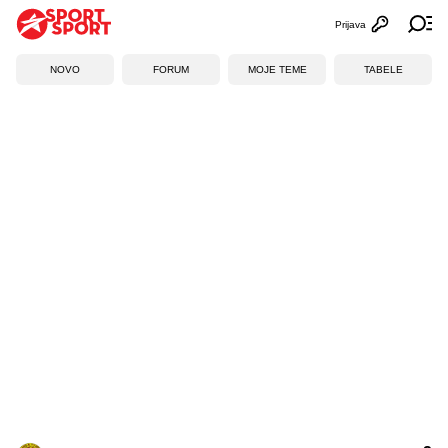
Prijava
Otvori profi
Ot
NOVO
FORUM
MOJE TEME
TABELE