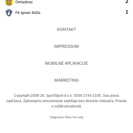
2
Omladinac
1
FK Igman Ilidža
KONTAKT
IMPRESSUM
MOBILNE APLIKACIJE
MARKETING
Copyright 2008-26. SportSport d.o.o. ISSN 2744-2195. Sva prava
zadržana. Zabranjeno preuzimanje sadržaja bez dozvole izdavača.
Pravila
o zaštiti privatnosti.
Osigurava
Sikra Security