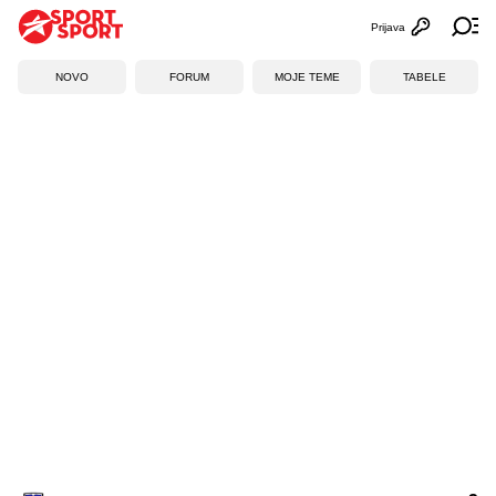
Prijava
Otvori profi
Ot
NOVO
FORUM
MOJE TEME
TABELE