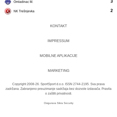
3
Omladinac M.
2
NK Trešnjevka
KONTAKT
IMPRESSUM
MOBILNE APLIKACIJE
MARKETING
Copyright 2008-26. SportSport d.o.o. ISSN 2744-2195. Sva prava
zadržana. Zabranjeno preuzimanje sadržaja bez dozvole izdavača.
Pravila
o zaštiti privatnosti.
Osigurava
Sikra Security