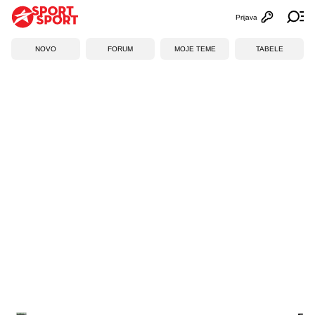
Prijava
Otvori profi
Ot
NOVO
FORUM
MOJE TEME
TABELE