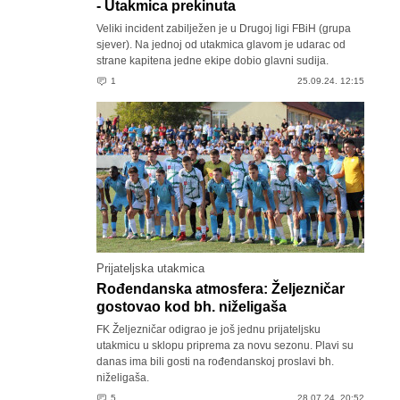
- Utakmica prekinuta
Veliki incident zabilježen je u Drugoj ligi FBiH (grupa
sjever). Na jednoj od utakmica glavom je udarac od
strane kapitena jedne ekipe dobio glavni sudija.
1
25.09.24. 12:15
Prijateljska utakmica
Rođendanska atmosfera: Željezničar
gostovao kod bh. niželigaša
FK Željezničar odigrao je još jednu prijateljsku
utakmicu u sklopu priprema za novu sezonu. Plavi su
danas ima bili gosti na rođendanskoj proslavi bh.
niželigaša.
5
28.07.24. 20:52