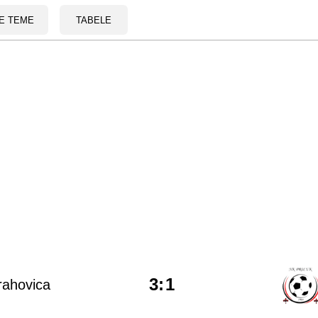
E TEME
TABELE
3
:
1
rahovica