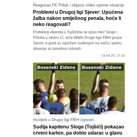
Reagovao FK Priluk i objavio video sporne situacije
Problemi u Drugoj ligi Sjever: Upućena
žalba nakon smiješnog penala, hoće li
neko reagovati?
Proteklog vikenda u Tojšićima se igrao meč Sloge i
Priluka u okviru 21. kola WWin Druge lige FBiH grupa
Sjever, a gosti su ogorčeni suđenjem na meču i jednu
situaciju su posebno izdvojili.
16.04.25. 17:16
Incident u Drugoj ligi FBiH (sjever)
Sudija kapitenu Sloge (Tojšići) pokazao
crveni karton, pa dobio udarac u glavu