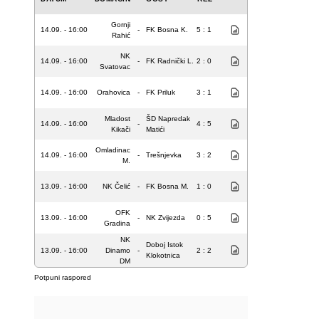
Gornji
14.09. - 16:00
-
FK Bosna K.
5 : 1
Rahić
NK
14.09. - 16:00
-
FK Radnički L.
2 : 0
Svatovac
14.09. - 16:00
Orahovica
-
FK Priluk
3 : 1
Mladost
ŠD Napredak
14.09. - 16:00
-
4 : 5
Kikači
Matići
Omladinac
14.09. - 16:00
-
Trešnjevka
3 : 2
M.
13.09. - 16:00
NK Čelić
-
FK Bosna M.
1 : 0
OFK
13.09. - 16:00
-
NK Zvijezda
0 : 5
Gradina
NK
Doboj Istok
13.09. - 16:00
Dinamo
-
2 : 2
Klokotnica
DM
Potpuni raspored