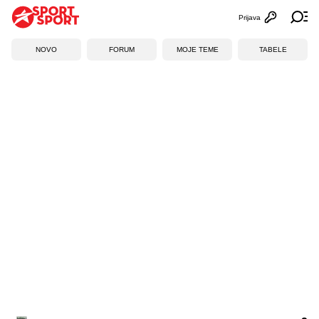
Prijava
Otvori profi
Ot
NOVO
FORUM
MOJE TEME
TABELE