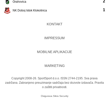
2
Orahovica
1
NK Doboj Istok Klokotnica
KONTAKT
IMPRESSUM
MOBILNE APLIKACIJE
MARKETING
Copyright 2008-26. SportSport d.o.o. ISSN 2744-2195. Sva prava
zadržana. Zabranjeno preuzimanje sadržaja bez dozvole izdavača.
Pravila
o zaštiti privatnosti.
Osigurava
Sikra Security