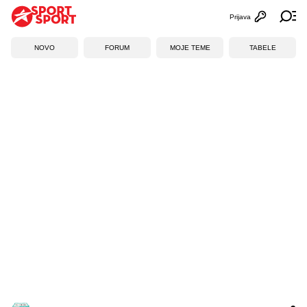
Prijava
Otvori profi
Ot
NOVO
FORUM
MOJE TEME
TABELE