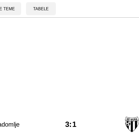
E TEME
TABELE
3
:
1
adomlje