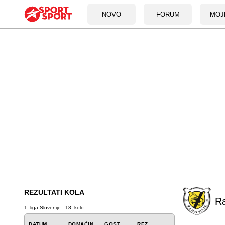
NOVO
FORUM
MOJ
REZULTATI KOLA
R
1. liga Slovenije - 18. kolo
DATUM
DOMAĆIN
GOST
REZ