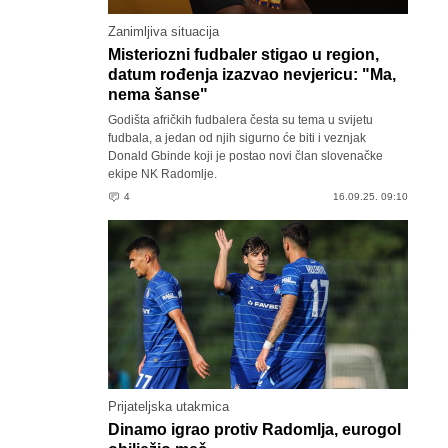
Zanimljiva situacija
Misteriozni fudbaler stigao u region,
datum rođenja izazvao nevjericu: "Ma,
nema šanse"
Godišta afričkih fudbalera česta su tema u svijetu
fudbala, a jedan od njih sigurno će biti i veznjak
Donald Gbinde koji je postao novi član slovenačke
ekipe NK Radomlje.
4
16.09.25. 09:10
Prijateljska utakmica
Dinamo igrao protiv Radomlja, eurogol