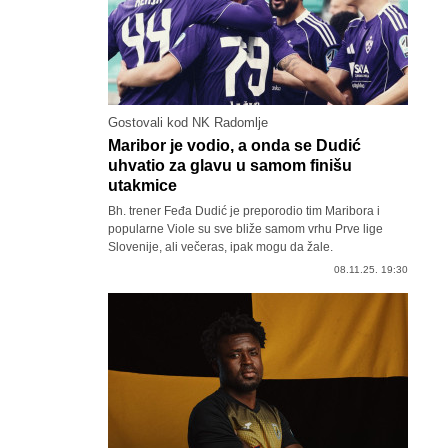
Gostovali kod NK Radomlje
Maribor je vodio, a onda se Dudić
uhvatio za glavu u samom finišu
utakmice
Bh. trener Feđa Dudić je preporodio tim Maribora i
popularne Viole su sve bliže samom vrhu Prve lige
Slovenije, ali večeras, ipak mogu da žale.
08.11.25. 19:30