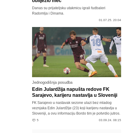
obilježio meč
Danas su prijateljsku utakmicu igrali fudbaleri
Radomlja i Dinama.
01.07.25. 20:04
Jednogodišnja posudba
Edin Julardžija napušta redove FK
Sarajevo, karijeru nastavlja u Sloveniji
FK Sarajevo u nastavak sezone ulazi bez mladog
veznjaka Edin Julardžije (23) koji karijeru nastavlja u
Sloveniji, a ovu informaciju Bordo tim je potvrdio jutros.
5
03.09.24. 08:15