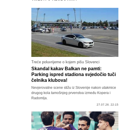
Treće poluvrijeme o kojem pišu Slovenci
Skandal kakav Balkan ne pamti:
Parking ispred stadiona svjedočio tuči
čelnika klubova!
Nevjerovatne scene stižu iz Slovenije nakon utakmice
drugog kola tamošnjeg prvenstva između Kopera i
Radomlja.
27.07.26. 22:15