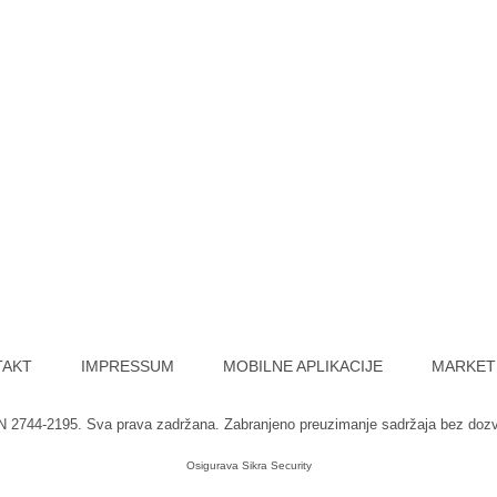
TAKT
IMPRESSUM
MOBILNE APLIKACIJE
MARKET
SN 2744-2195. Sva prava zadržana. Zabranjeno preuzimanje sadržaja bez doz
Osigurava
Sikra Security