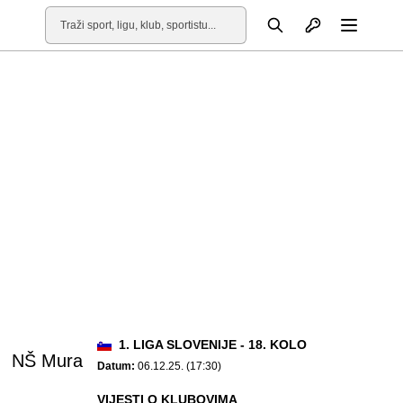
Otvori profil
Pretraga
Otvori
1. LIGA SLOVENIJE - 18. KOLO
NŠ Mura
Datum:
06.12.25. (17:30)
VIJESTI O KLUBOVIMA