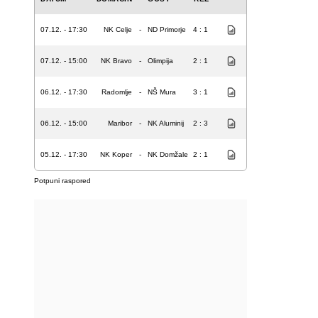
07.12. - 17:30
NK Celje
-
ND Primorje
4 : 1
07.12. - 15:00
NK Bravo
-
Olimpija
2 : 1
06.12. - 17:30
Radomlje
-
NŠ Mura
3 : 1
06.12. - 15:00
Maribor
-
NK Aluminij
2 : 3
05.12. - 17:30
NK Koper
-
NK Domžale
2 : 1
Potpuni raspored