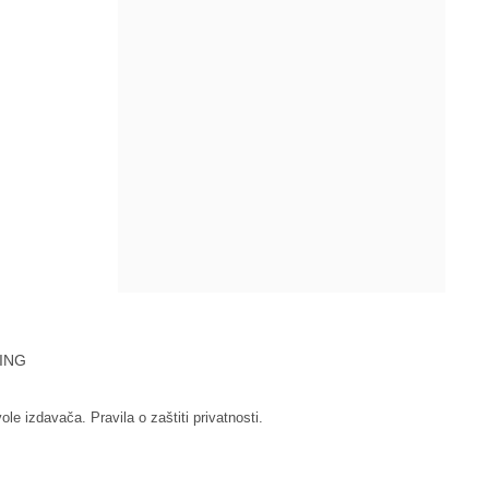
ING
vole izdavača.
Pravila o zaštiti privatnosti.