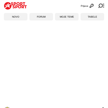
Prijava
Otvori profi
Ot
NOVO
FORUM
MOJE TEME
TABELE