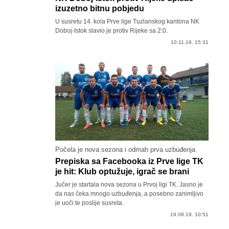
izuzetno bitnu pobjedu
U susretu 14. kola Prve lige Tuzlanskog kantona NK
Doboj-Istok slavio je protiv Rijeke sa 2:0.
10.11.19. 15:31
Počela je nova sezona i odmah prva uzbuđenja
Prepiska sa Facebooka iz Prve lige TK
je hit: Klub optužuje, igrač se brani
Jučer je startala nova sezona u Prvoj ligi TK. Jasno je
da nas čeka mnogo uzbuđenja, a posebno zanimljivo
je uoči te poslije susreta.
19.08.19. 10:51