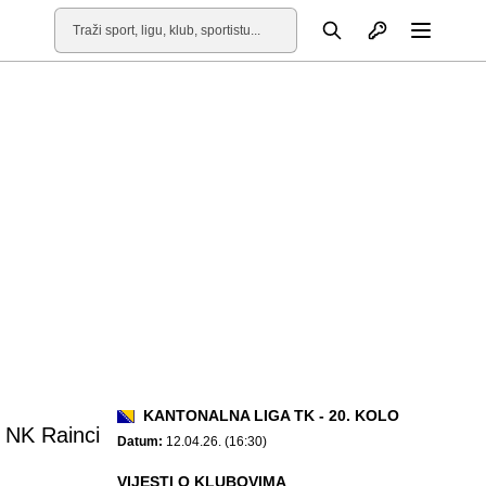
Otvori profil
Pretraga
Otvori
KANTONALNA LIGA TK - 20. KOLO
NK Rainci
Datum:
12.04.26. (16:30)
VIJESTI O KLUBOVIMA