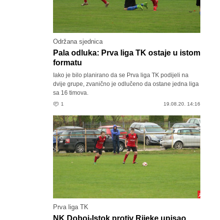
Održana sjednica
Pala odluka: Prva liga TK ostaje u istom
formatu
Iako je bilo planirano da se Prva liga TK podijeli na
dvije grupe, zvanično je odlučeno da ostane jedna liga
sa 16 timova.
1
19.08.20. 14:16
Prva liga TK
NK Doboj-Istok protiv Rijeke upisao