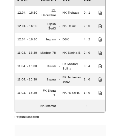
12.
12.04. - 16:30
-
NK Trebava
0 : 1
Decembar
Rijeka
12.04. - 16:30
-
NK Rainci
2 : 0
Šerići
12.04. - 16:30
Ingram
-
DSK
4 : 2
11.04. - 16:30
Mladost 78
-
NK Slatina B.
2 : 0
FK Mladost
11.04. - 16:30
Krušik
-
0 : 4
Solina
FK Jedinstvo
11.04. - 16:30
Sapna
-
2 : 0
1952
FK Sloga
11.04. - 16:30
-
NK Rudar B.
1 : 0
T.
-
NK Mramor
-
- : -
Potpuni raspored