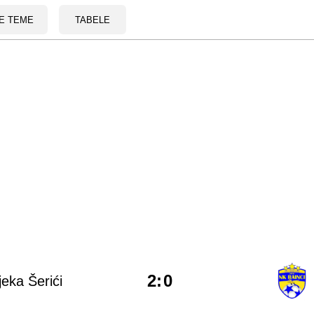
E TEME
TABELE
2
:
0
jeka Šerići