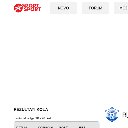
NOVO
FORUM
MOJ
REZULTATI KOLA
Ri
Kantonalna liga TK - 20. kolo
DATUM
DOMAĆIN
GOST
REZ