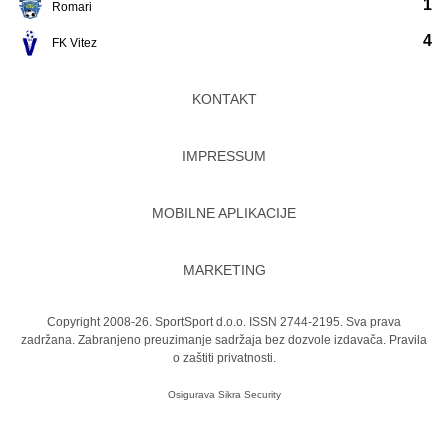
1
Romari
4
FK Vitez
KONTAKT
IMPRESSUM
MOBILNE APLIKACIJE
MARKETING
Copyright 2008-26. SportSport d.o.o. ISSN 2744-2195. Sva prava
zadržana. Zabranjeno preuzimanje sadržaja bez dozvole izdavača.
Pravila
o zaštiti privatnosti.
Osigurava
Sikra Security