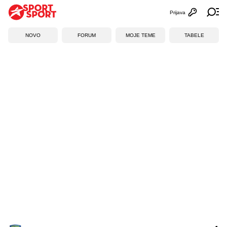
Prijava
Otvori profi
Ot
NOVO
FORUM
MOJE TEME
TABELE