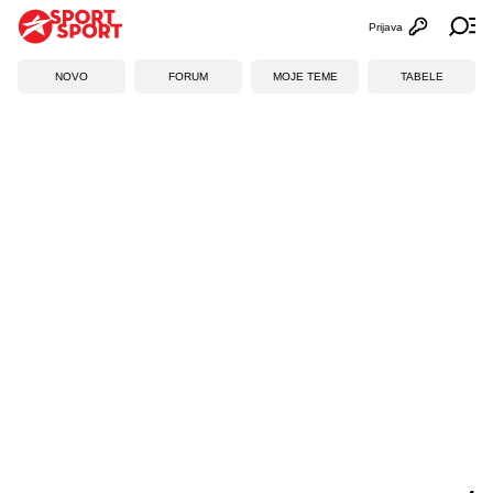
Prijava
Otvori profi
Ot
NOVO
FORUM
MOJE TEME
TABELE