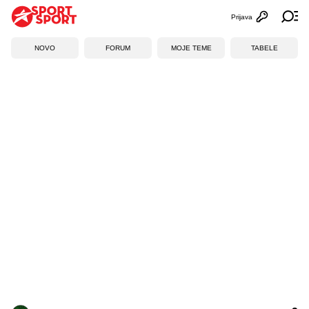
Prijava
Otvori profi
Ot
NOVO
FORUM
MOJE TEME
TABELE