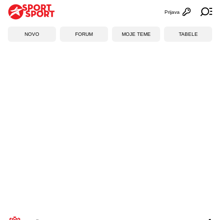
Prijava
Otvori profi
Ot
NOVO
FORUM
MOJE TEME
TABELE